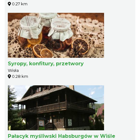
0.27 km
Syropy, konfitury, przetwory
Wisła
0.28 km
Pałacyk myśliwski Habsburgów w Wiśle