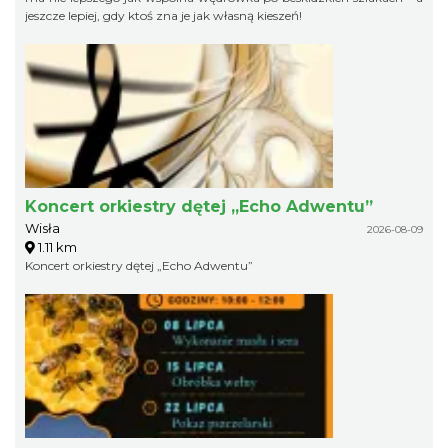
jeszcze lepiej, gdy ktoś zna je jak własną kieszeń!
Koncert orkiestry dętej „Echo Adwentu”
Wisła
2026-08-09
1.11 km
Koncert orkiestry dętej „Echo Adwentu”