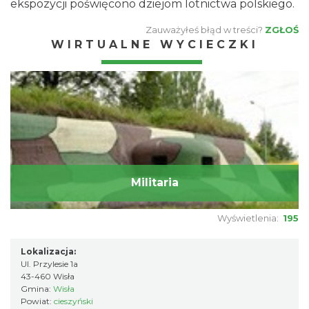
ekspozycji poświęcono dziejom lotnictwa polskiego.
Zauważyłeś błąd w treści?
ZGŁOŚ
WIRTUALNE WYCIECZKI
Militaria
Wyświetlenia:
195
Lokalizacja:
Ul. Przylesie 1a
43-460 Wisła
Gmina:
Wisła
Powiat:
cieszyński