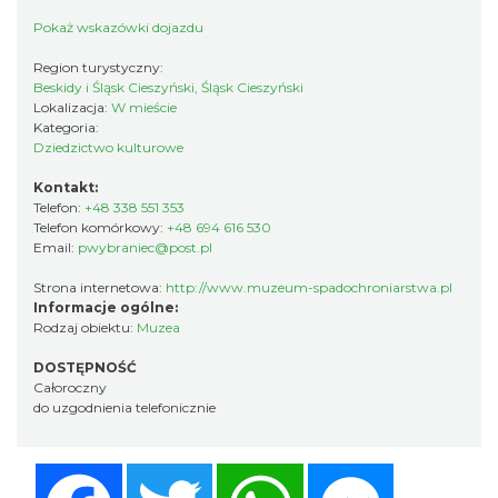
Pokaż wskazówki dojazdu
Region turystyczny:
Beskidy i Śląsk Cieszyński, Śląsk Cieszyński
Lokalizacja:
W mieście
Kategoria:
Dziedzictwo kulturowe
Kontakt:
Telefon:
+48 338 551 353
Telefon komórkowy:
+48 694 616 530
Email:
pwybraniec@post.pl
Strona internetowa:
http://www.muzeum-spadochroniarstwa.pl
Informacje ogólne:
Rodzaj obiektu:
Muzea
DOSTĘPNOŚĆ
Całoroczny
do uzgodnienia telefonicznie
Facebook
Twitter
WhatsApp
Messenger