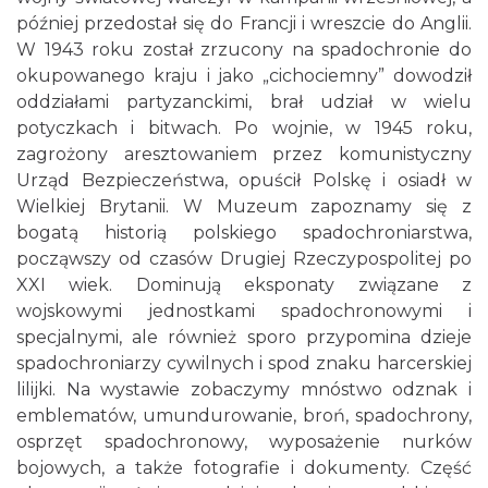
później przedostał się do Francji i wreszcie do Anglii.
W 1943 roku został zrzucony na spadochronie do
okupowanego kraju i jako „cichociemny” dowodził
oddziałami partyzanckimi, brał udział w wielu
potyczkach i bitwach. Po wojnie, w 1945 roku,
zagrożony aresztowaniem przez komunistyczny
Urząd Bezpieczeństwa, opuścił Polskę i osiadł w
Wielkiej Brytanii. W Muzeum zapoznamy się z
bogatą historią polskiego spadochroniarstwa,
począwszy od czasów Drugiej Rzeczypospolitej po
XXI wiek. Dominują eksponaty związane z
wojskowymi jednostkami spadochronowymi i
specjalnymi, ale również sporo przypomina dzieje
spadochroniarzy cywilnych i spod znaku harcerskiej
lilijki. Na wystawie zobaczymy mnóstwo odznak i
emblematów, umundurowanie, broń, spadochrony,
osprzęt spadochronowy, wyposażenie nurków
bojowych, a także fotografie i dokumenty. Część