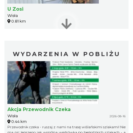
U Zosi
Wisła
0.81 km
WYDARZENIA W POBLIŻU
Akcja Przewodnik Czeka
Wisła
2026-08-16
0.44 km
Przewodnik czeka - ruszaj z nami na trasę wiślańskimi szlakami! Nie
ma nic lepszego jak wspólna wędrówka po beskidzkich szlakach - a