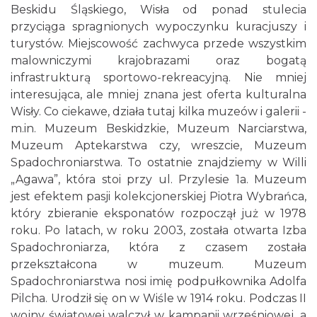
Beskidu Śląskiego, Wisła od ponad stulecia
przyciąga spragnionych wypoczynku kuracjuszy i
turystów. Miejscowość zachwyca przede wszystkim
malowniczymi krajobrazami oraz bogatą
infrastrukturą sportowo-rekreacyjną. Nie mniej
interesująca, ale mniej znana jest oferta kulturalna
Wisły. Co ciekawe, działa tutaj kilka muzeów i galerii -
m.in. Muzeum Beskidzkie, Muzeum Narciarstwa,
Muzeum Aptekarstwa czy, wreszcie, Muzeum
Spadochroniarstwa. To ostatnie znajdziemy w Willi
„Agawa”, która stoi przy ul. Przylesie 1a. Muzeum
jest efektem pasji kolekcjonerskiej Piotra Wybrańca,
który zbieranie eksponatów rozpoczął już w 1978
roku. Po latach, w roku 2003, została otwarta Izba
Spadochroniarza, która z czasem została
przekształcona w muzeum. Muzeum
Spadochroniarstwa nosi imię podpułkownika Adolfa
Pilcha. Urodził się on w Wiśle w 1914 roku. Podczas II
wojny światowej walczył w kampanii wrześniowej, a