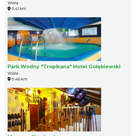
Wisła
0.41 km
Park Wodny "Tropikana" Hotel Gołębiewski
Wisła
0.46 km