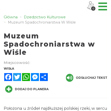
0
Główna
Dziedzictwo Kulturowe
Muzeum Spadochroniarstwa W Wiśle
Muzeum
Spadochroniarstwa w
Wiśle
Miejscowość:
WISŁA
Facebook
Twitter
WhatsApp
Messenger
Share
ODSŁUCHAJ TEKST
DODAJ DO PLANERA
Położona u źródeł najdłuższej polskiej rzeki, w sercu