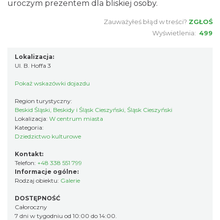
uroczym prezentem dla bliskiej osoby.
Zauważyłeś błąd w treści?
ZGŁOŚ
Wyświetlenia:
499
Lokalizacja:
Ul. B. Hoffa 3
Pokaż wskazówki dojazdu
Region turystyczny:
Beskid Śląski, Beskidy i Śląsk Cieszyński, Śląsk Cieszyński
Lokalizacja:
W centrum miasta
Kategoria:
Dziedzictwo kulturowe
Kontakt:
Telefon:
+48 338 551 799
Informacje ogólne:
Rodzaj obiektu:
Galerie
DOSTĘPNOŚĆ
Całoroczny
7 dni w tygodniu od 10:00 do 14:00.