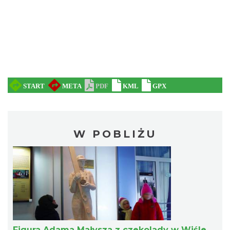
W POBLIŻU
Figura Adama Małysza z czekolady w Wiśle