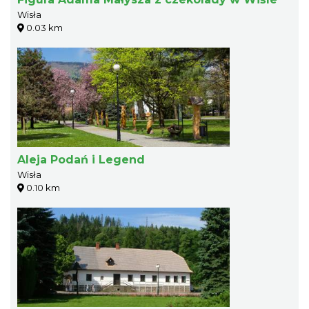
Wisła
0.03 km
Aleja Podań i Legend
Wisła
0.10 km