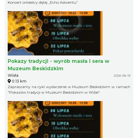
Koncert orkiestry dętej „Echo Adwentu”
Pokazy tradycji - wyrób masła i sera w
Muzeum Beskidzkim
Wisła
2026-08-19
0.13 km
Zapraszamy na cykl wydarzenie w Muzeum Beskidzkim w ramach
"Pokazów tradycji w Muzeum Beskidzkim w Wiśle".