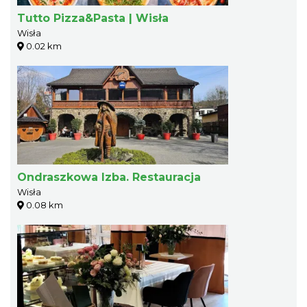
Tutto Pizza&Pasta | Wisła
Wisła
0.02 km
Ondraszkowa Izba. Restauracja
Wisła
0.08 km