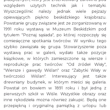
względem użytych technik jak i tematyki.
Wyszczególnić należy jednak wiele pejzaży
opiewających piękno beskidzkiego krajobrazu.
Powstanie grupy związane jest ze zorganizowaną w
1991 roku wystawą w Muzeum Beskidzkim pod
tytułem "Poznaj sąsiada", po której rozpoczęły się
comiesięczne spotkania twórców. W wyniku tego
szybko zawiązała się grupa. Stowarzyszenie poza
wystawą prac w galerii, wydało także pozycje
książkowe, w których zamieszczone są wiersze i
reprodukcje prac twórców: "Od źródeł Wisły",
"Wiersze i gawędy Wiślan" oraz "Zabytki Wisły w
twórczości Wiślan". Interesujący jest także
drewniany budynek, w którym mieści się galeria.
Powstał on bowiem w 1891 roku i był jedną z
pierwszych szkół w Wiśle. Wszystkie obrazy oraz
inne rękodzieła można również zakupić. Będą one
przepiękną i oryginalną pamiątką z urlopu lub