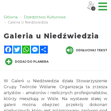
0
Główna
Dziedzictwo Kulturowe
Galeria U Niedźwiedzia
Galeria u Niedźwiedzia
Facebook
Twitter
WhatsApp
Messenger
Share
ODSŁUCHAJ TEKST
DODAJ DO PLANERA
W Galerii u Niedźwiedzia działa Stowarzyszenie
Grupy Twórcóe Wiślanie. Organizacja ta zrzesza
artystów - amatorów i nielicznych profesjonalistów,
którzy mieszkają w Wiśle. Na wystawie stałej w
galerii można obejrzeć przekrój dokonań
plastycznych, który jest zróżnicowany zarówno pod