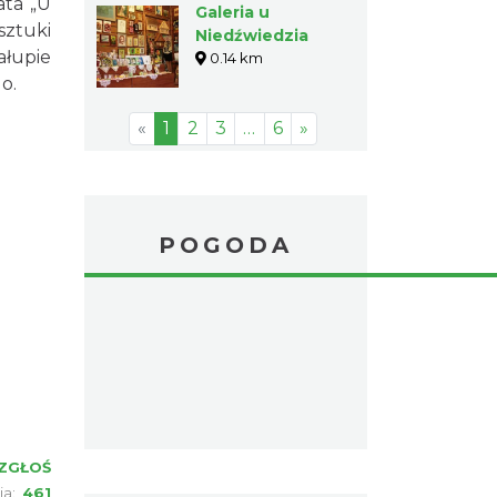
ata „U
Galeria u
sztuki
Niedźwiedzia
ałupie
0.14 km
o.
«
1
2
3
…
6
»
POGODA
ZGŁOŚ
ia:
461