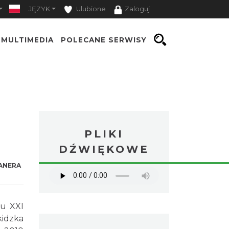
JĘZYK
Ulubione
Zaloguj
MULTIMEDIA
POLECANE SERWISY
PLIKI
DŹWIĘKOWE
ANERA
ku XXI
kidzka