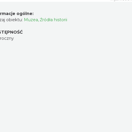
ormacje ogólne:
aj obiektu:
Muzea
,
Źródła historii
STĘPNOŚĆ
oroczny