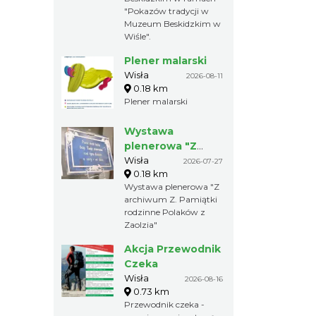
"Pokazów tradycji w
Muzeum Beskidzkim w
Wiśle".
Plener malarski
Wisła
2026-08-11
0.18 km
Plener malarski
Wystawa
plenerowa "Z
archiwum Z.
Wisła
2026-07-27
0.18 km
Pamiątki rodzinne
Wystawa plenerowa "Z
Polaków z
archiwum Z. Pamiątki
Zaolzia"
rodzinne Polaków z
Zaolzia"
Akcja Przewodnik
Czeka
Wisła
2026-08-16
0.73 km
Przewodnik czeka -