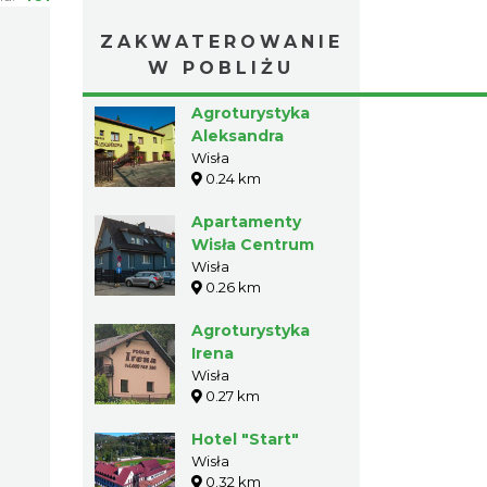
ZAKWATEROWANIE
W POBLIŻU
Agroturystyka
Aleksandra
Wisła
0.24 km
Apartamenty
Wisła Centrum
Wisła
0.26 km
Agroturystyka
Irena
Wisła
0.27 km
Hotel "Start"
Wisła
0.32 km