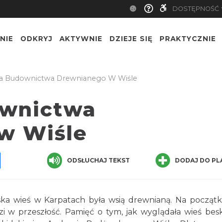
DOSTĘPNOŚĆ
NIE
ODKRYJ
AKTYWNIE
DZIEJE SIĘ
PRAKTYCZNIE
a Budownictwa Drewnianego W Wiśle
ownictwa
w Wiśle
pp
senger
Share
ODSŁUCHAJ TEKST
DODAJ DO PL
alska wieś w Karpatach była wsią drewnianą. Na począt
 w przeszłość. Pamięć o tym, jak wyglądała wieś bes