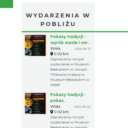
WYDARZENIA W
POBLIŻU
Pokazy tradycji -
wyrób masła i sera
w Muzeum
Wisła
2026-08-19
0.02 km
Beskidzkim
Zapraszamy na cykl
wydarzenie w Muzeum
Beskidzkim w ramach
"Pokazów tradycji w
Muzeum Beskidzkim w
Wiśle".
Pokazy tradycji -
pokaz
pszczelarski w
Wisła
2026-08-26
0.02 km
Muzeum
Zapraszamy na cykl
Beskidzkim
wydarzenie w Muzeum
Beskidzkim w ramach