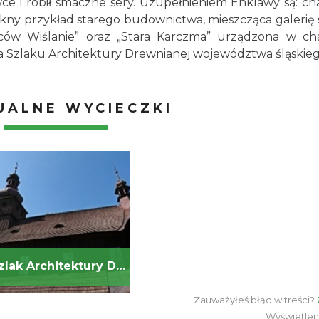
owce i robił smaczne sery. Uzupełnieniem Enklawy są: ch
ękny przykład starego budownictwa, mieszcząca galerię 
rców Wiślanie” oraz „Stara Karczma” urządzona w ch
na Szlaku Architektury Drewnianej województwa śląskieg
UALNE WYCIECZKI
Szlak Architektury Drewnianej
Zauważyłeś błąd w treści?
Wyświetlen