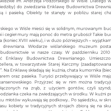
idzkie im. Andrzeja Podżorskego w Wiśle. Dlatego 
iedziby) do zwiedzania Enklawę Budownictwa Drewn
ą i pasieką. Obiekty te stanęły w pobliżu starej ch
rskiego w Wiśle mieści się w solidnym, murowanym b
i i cegieł mury mają ponoć do metra grubości! Takie b
a (koniec XVIII wieku), i w dużo późniejszych – wyjątkami
a drewniana. Włodarze wiślańskiego muzeum postan
budownictwie w nasze czasy. W październiku 2010
ość Enklawy Budownictwa Drewnianego. Umieszczo
ellera, w towarzystwie Starej Karczmy (zaadaptowana
a”. Na Enklawę składają się: kuźnia, chata kumornika (bi
zarem oraz pasieka. Turyści przebywający w Wiśle maj
ansenowskiego. Przyjrzeć się w nim można tradycy
łączonych na zrąb, z użyciem gontów, czyli szyndz
podzianka czeka na zwiedzających w środku. W kuźni p
uku młotów wykuwają się podkowy... Po sąsiedzku, w sk
zasu kobiety w tradycyjnych strojach zbiorą się na sk