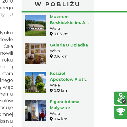
w 2010
W POBLIŻU
ianego
aty „U
Muzeum
Beskidzkie im. A.
Podżorskiego w
Wisła
udynku
0.03 km
Wiśle
udowle
Galeria U Dziadka
. Cała
Wisła
owili
0.10 km
 roku
no ją
 stara
Kościół
Apostołów Piotra i
ednego
Pawła w Wiśle
Wisła
ą więc
0.12 km
jnemu
iołów
Figura Adama
0
racuje
Małysza z
czekolady w Wiśle
Wisła
romnej
0.14 km
ubaniu