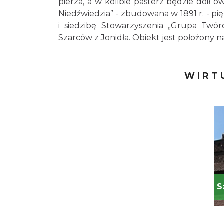
pierza, a w kolibie pasterz będzie doił 
Niedźwiedzia” - zbudowana w 1891 r. - pi
i siedzibę Stowarzyszenia „Grupa Twó
Szarców z Jonidła. Obiekt jest położony 
WIRT