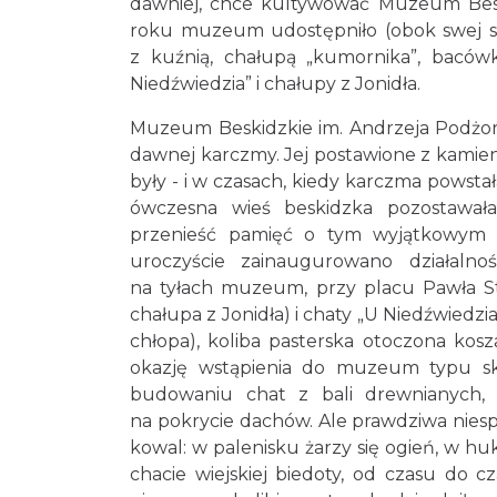
dawniej, chce kultywować Muzeum Besk
roku muzeum udostępniło (obok swej s
z kuźnią, chałupą „kumornika”, bacówk
Niedźwiedzia” i chałupy z Jonidła.
Muzeum Beskidzkie im. Andrzeja Podżo
dawnej karczmy. Jej postawione z kamien
były - i w czasach, kiedy karczma powstał
ówczesna wieś beskidzka pozostawał
przenieść pamięć o tym wyjątkowym 
uroczyście zainaugurowano działaln
na tyłach muzeum, przy placu Pawła St
chałupa z Jonidła) i chaty „U Niedźwiedzi
chłopa), koliba pasterska otoczona kos
okazję wstąpienia do muzeum typu sk
budowaniu chat z bali drewnianych, 
na pokrycie dachów. Ale prawdziwa nies
kowal: w palenisku żarzy się ogień, w h
chacie wiejskiej biedoty, od czasu do c