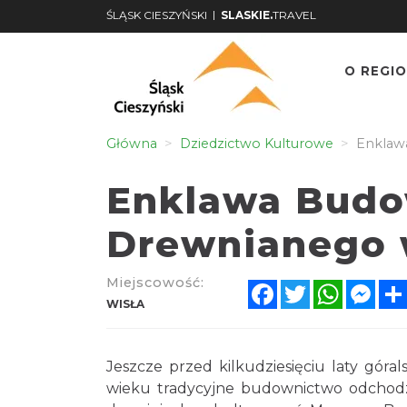
|
ŚLĄSK CIESZYŃSKI
SLASKIE.
TRAVEL
O REGIO
Główna
Dziedzictwo Kulturowe
Enklaw
Enklawa Bud
Drewnianego 
Miejscowość:
Facebook
Twitter
WhatsA
Mes
WISŁA
Jeszcze przed kilkudziesięciu laty gór
wieku tradycyjne budownictwo odchodzi