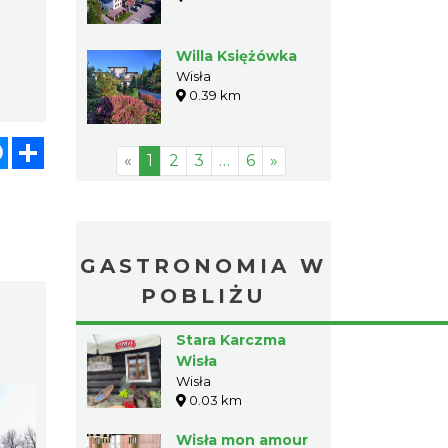
Willa Księżówka
Wisła
0.39 km
atsApp
Messenger
Share
«
1
2
3
…
6
»
GASTRONOMIA W
POBLIŻU
Stara Karczma
Wisła
Wisła
0.03 km
Wisła mon amour