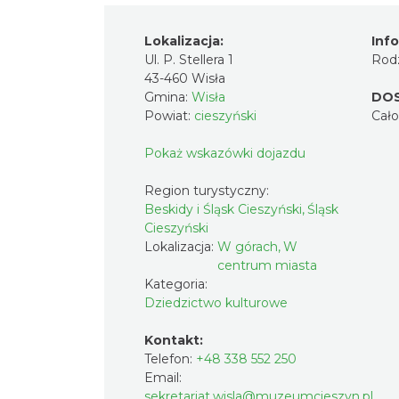
Lokalizacja:
Inf
Ul. P. Stellera 1
Rodz
43-460 Wisła
Gmina:
Wisła
DO
Powiat:
cieszyński
Cał
Pokaż wskazówki dojazdu
Region turystyczny:
Beskidy i Śląsk Cieszyński, Śląsk
Cieszyński
Lokalizacja:
W górach, W
centrum miasta
Kategoria:
Dziedzictwo kulturowe
Kontakt:
Telefon:
+48 338 552 250
Email:
sekretariat.wisla@muzeumcieszyn.pl