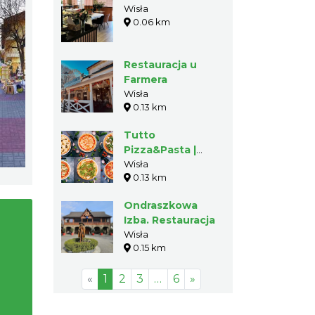
Wisła
0.06 km
Restauracja u
Farmera
Wisła
0.13 km
Tutto
Pizza&Pasta |
Wisła
Wisła
0.13 km
Ondraszkowa
Izba. Restauracja
Wisła
0.15 km
«
1
2
3
…
6
»