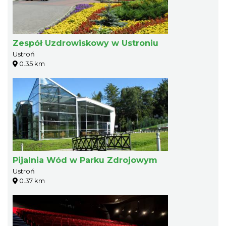
Zespół Uzdrowiskowy w Ustroniu
Ustroń
0.35 km
Pijalnia Wód w Parku Zdrojowym
Ustroń
0.37 km