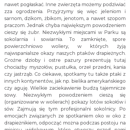
nawet pogłaskać. Inne zwierzęta możemy podziwiać
zza ogrodzenia. Przyjrzymy się więc jeleniom i
sarnom, dzikom, żbikom, jenotom, a nawet szopom
praczom. Jednak chyba największym powodzeniem
cieszy się żubr. Niezwykłymi miejscami w Parku są
sokolarnia i sowiarnia. To zamknięte, spore
powierzchniowo woliery, w których żyją
najwspanialsze okazy naszych ptaków drapieżnych.
Groźne dzioby i ostre pazury prezentują tutaj
chociażby myszołów, pustułka, orzeł przedni, kania
czy jastrząb. Co ciekawe, spotkamy tu także ptaki z
innych kontynentów, jak np. bielika amerykańskiego
czy aguję. Wielkie zaciekawienie budzą tajemnicze
sowy. Niezwykłym powodzeniem cieszą się
(organizowane w wolierach) pokazy lotów sokołów i
sów. Zajmują się tym profesjonalni sokolnicy. Po
emocjach związanych ze spotkaniem oko w oko z
drapieżnikiem, odpocząć można podczas postoju na
miejscu widokowym, które otworzy przed nami