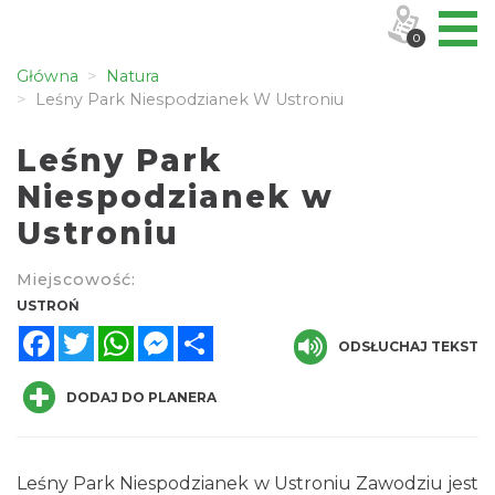
0
Główna
Natura
Leśny Park Niespodzianek W Ustroniu
Leśny Park
Niespodzianek w
Ustroniu
Miejscowość:
USTROŃ
Facebook
Twitter
WhatsApp
Messenger
Share
ODSŁUCHAJ TEKST
DODAJ DO PLANERA
Leśny Park Niespodzianek w Ustroniu Zawodziu jest