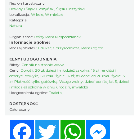
Region turystyczny:
Beskidy i Śląsk Cieszyński, Śląsk Cieszyński
Lokalizacja:
W lesie, W mieście
Kategoria:
Natura
Organizator:
Leśny Park Niespodzianek
Informacje ogólne:
Rodzaj obiektu:
Edukacja przyrodnicza
,
Park i ogród
CENY I UDOGODNIENIA
Bilety:
Cennik na stronie www.
Ceny:
Dorośli: 20 zł; dzieci i młodzież szkolna: 16 zł; renciści i
emeryci powyżej 60 roku życia: 16 zł; studenci do 26 roku życia: 17
zł. Płatność tylko gotówką. Wstęp wolny: dzieci poniżej lat 3, dzieci
i młodzież szkolna w dniu urodzin, inwalidzi
Udogodnienia ogólne:
Toaleta,
DOSTĘPNOŚĆ
Całoroczny
Facebook
Twitter
WhatsApp
Messenger