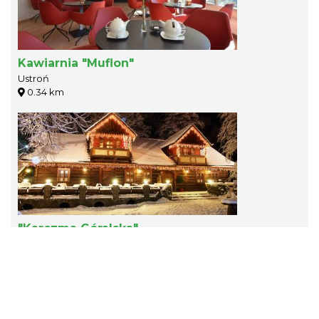
Kawiarnia "Muflon"
Ustroń
0.34 km
"Karczma Góralska"
Ustroń
0.74 km