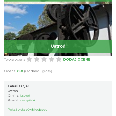
Ustroń
Twoja ocena:
DODAJ OCENĘ
Ocena:
0.0
(Oddano 1 głosy)
Lokalizacja:
Ustroń
Gmina:
Ustroń
Powiat:
cieszyński
Pokaż wskazówki dojazdu