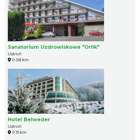
Sanatorium Uzdrowiskowe "Orlik"
Ustroń
0.08 km
Hotel Belweder
Ustroń
0.15 km