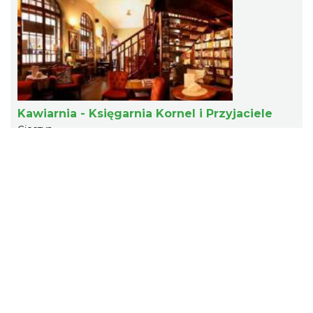
Kawiarnia - Księgarnia Kornel i Przyjaciele
Cieszyn
0.05 km
Nie ma problema Cieszyn
Cieszyn
0.05 km