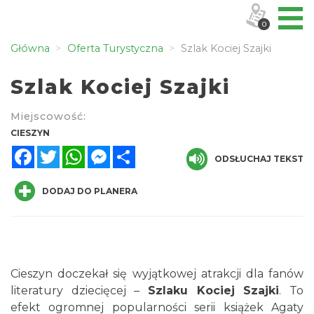
0
Główna
Oferta Turystyczna
Szlak Kociej Szajki
Szlak Kociej Szajki
Miejscowość:
CIESZYN
Facebook
Twitter
WhatsApp
Messenger
Share
ODSŁUCHAJ TEKST
DODAJ DO PLANERA
Cieszyn doczekał się wyjątkowej atrakcji dla fanów
literatury dziecięcej –
Szlaku Kociej Szajki
. To
efekt ogromnej popularności serii książek Agaty